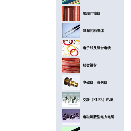
极细同轴线
泄漏同轴电缆
电子线及组合电线
精密铜材
电磁线、漆包线
交联（XLPE）电缆
电磁屏蔽型电力电缆