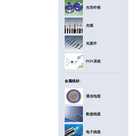
光导纤维
光缆
光器件
PON系统
金属线材:
通信电缆
数据线缆
电子线缆