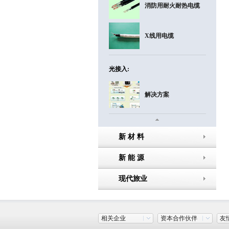
消防用耐火耐热电缆
X线用电缆
光接入:
解决方案
新 材 料
新 能 源
现代旅业
相关企业
资本合作伙伴
友