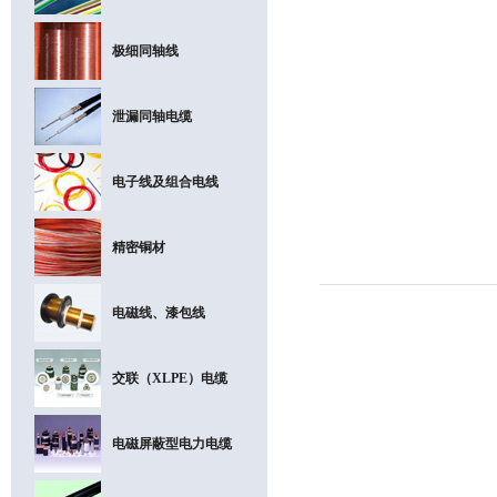
极细同轴线
泄漏同轴电缆
电子线及组合电线
精密铜材
电磁线、漆包线
交联（XLPE）电缆
电磁屏蔽型电力电缆