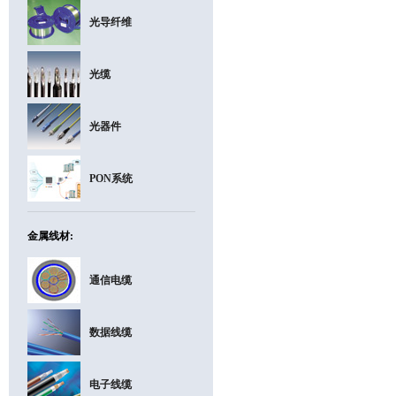
光导纤维
光缆
光器件
PON系统
金属线材:
通信电缆
数据线缆
电子线缆